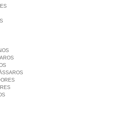
ÃES
S
NOS
SAROS
OS
PÁSSAROS
DORES
ORES
OS