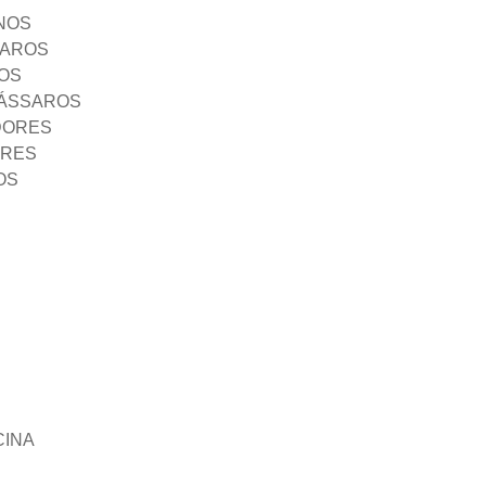
NOS
SAROS
OS
PÁSSAROS
DORES
ORES
OS
CINA