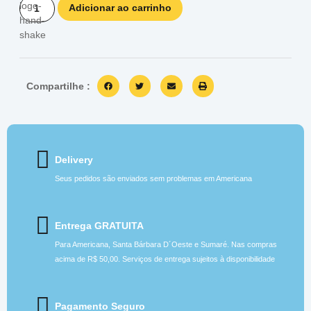
Adicionar ao carrinho
Compartilhe :
Delivery
Seus pedidos são enviados sem problemas em Americana
Entrega GRATUITA
Para Americana, Santa Bárbara D´Oeste e Sumaré. Nas compras
acima de R$ 50,00. Serviços de entrega sujeitos à disponibilidade
Pagamento Seguro