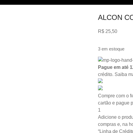
ALCON C
R$
25,50
3 em estoque
Pague em até 1
crédito.
Saiba m
Compre com o M
cartão e pague 
1
Adicione o produ
compras e, na ho
“Linha de Crédit