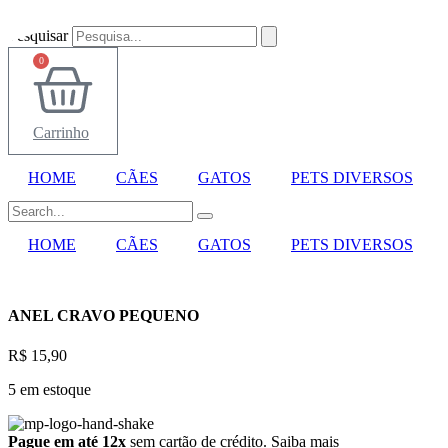
Ir
para
Pesquisar
o
0
conteúdo
Carrinho
HOME
CÃES
GATOS
PETS DIVERSOS
HOME
CÃES
GATOS
PETS DIVERSOS
ANEL CRAVO PEQUENO
R$
15,90
5 em estoque
Pague em até 12x
sem cartão de crédito.
Saiba mais