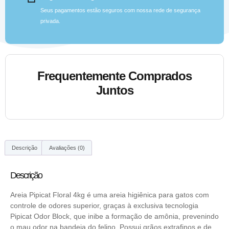
Seus pagamentos estão seguros com nossa rede de segurança
privada.
Frequentemente Comprados
Juntos
Descrição
Avaliações (0)
Descrição
Areia Pipicat Floral 4kg é uma areia higiênica para gatos com
controle de odores superior, graças à exclusiva tecnologia
Pipicat Odor Block, que inibe a formação de amônia, prevenindo
o mau odor na bandeja do felino. Possui grãos extrafinos e de