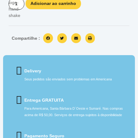
Adicionar ao carrinho
Compartilhe :
Delivery
Seus pedidos são enviados sem problemas em Americana
Entrega GRATUITA
Para Americana, Santa Bárbara D´Oeste e Sumaré. Nas compras
acima de R$ 50,00. Serviços de entrega sujeitos à disponibilidade
Pagamento Seguro