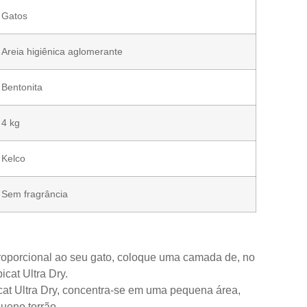
Gatos
Areia higiênica aglomerante
Bentonita
4 kg
Kelco
Sem fragrância
oporcional ao seu gato, coloque uma camada de, no
icat Ultra Dry.
cat Ultra Dry, concentra-se em uma
pequena área,
ueno torrão.