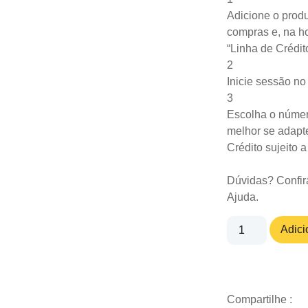
Adicione o produ
compras e, na ho
“Linha de Crédit
2
Inicie sessão n
3
Escolha o númer
melhor se adapte
Crédito sujeito 
Dúvidas? Confir
Ajuda
.
Adici
Compartilhe :