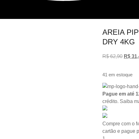
AREIA PI
DRY 4KG
R$
62,90
R$
31,
41 em estoque
Pague em até 1
crédito.
Saiba m
Compre com o M
cartão e pague 
1