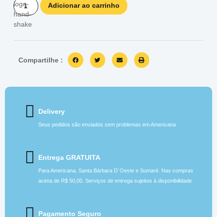
Adicionar ao carrinho
Compartilhe :
Delivery
Seus pedidos são enviados sem problemas em Americana
Entrega GRATUITA
Para Americana, Santa Bárbara D´Oeste e Sumaré. Nas compras
acima de R$ 50,00. Serviços de entrega sujeitos à disponibilidade
Pagamento Seguro