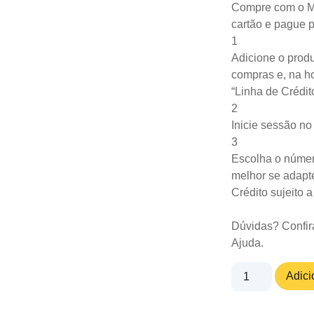
Compre com o M
cartão e pague 
1
Adicione o produ
compras e, na ho
“Linha de Crédit
2
Inicie sessão n
3
Escolha o númer
melhor se adapte
Crédito sujeito 
Dúvidas? Confir
Ajuda
.
Adici