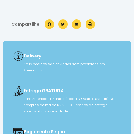
Compartilhe :
Delivery
Seus pedidos são enviados sem problemas em
Americana
Entrega GRATUITA
Para Americana, Santa Bárbara D´Oeste e Sumaré. Nas
compras acima de R$ 50,00. Serviços de entrega
sujeitos à disponibilidade
Pagamento Seguro