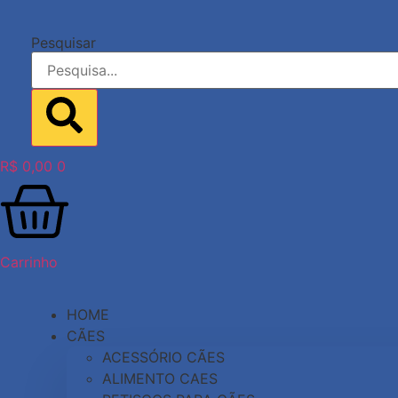
Ir
para
Pesquisar
o
conteúdo
R$
0,00
0
Carrinho
HOME
CÃES
ACESSÓRIO CÃES
ALIMENTO CAES