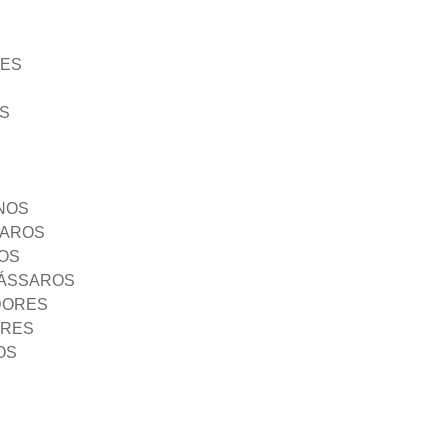
ÃES
S
NOS
SAROS
OS
PÁSSAROS
DORES
ORES
OS