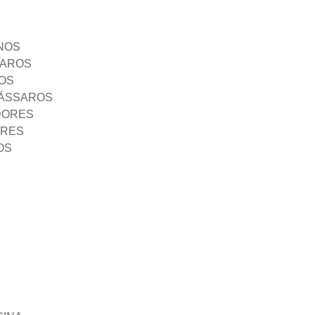
NOS
SAROS
OS
PÁSSAROS
DORES
ORES
OS