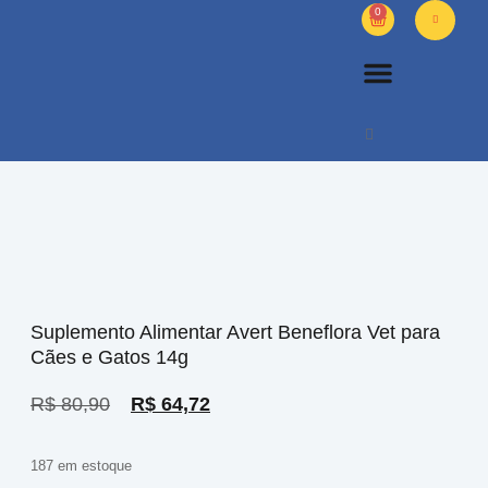
0
PETS DIVERSOS
OUTROS PRODUTOS
SOBRE NÓS
Suplemento Alimentar Avert Beneflora Vet para
Cães e Gatos 14g
R$
80,90
R$
64,72
187 em estoque