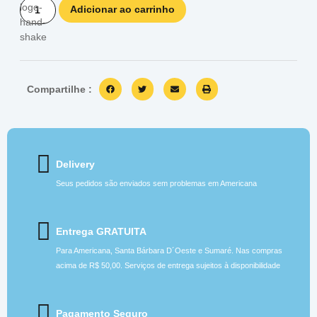
Adicionar ao carrinho
Compartilhe :
Delivery
Seus pedidos são enviados sem problemas em Americana
Entrega GRATUITA
Para Americana, Santa Bárbara D´Oeste e Sumaré. Nas compras
acima de R$ 50,00. Serviços de entrega sujeitos à disponibilidade
Pagamento Seguro