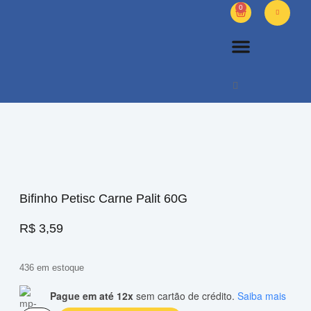
0
PETS DIVERSOS
OUTROS PRODUTOS
SOBRE NÓS
Bifinho Petisc Carne Palit 60G
R$
3,59
436 em estoque
Pague em até 12x
sem cartão de crédito.
Saiba mais