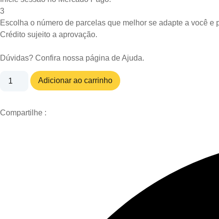
3
Escolha o número de parcelas que melhor se adapte a você e p
Crédito sujeito a aprovação.
Dúvidas? Confira nossa página de
Ajuda
.
BIODOG
Adicionar ao carrinho
GOURMET
SUSHI
100G
quantidade
Compartilhe :