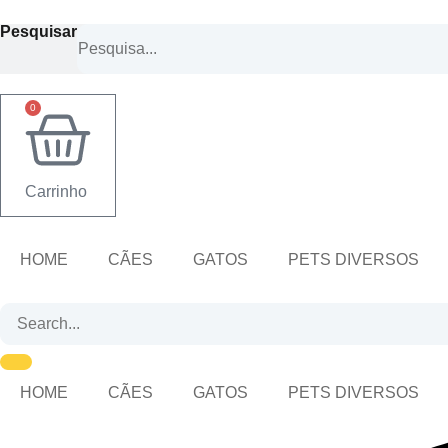
Ir
Pesquisar
para
o
conteúdo
0
Carrinho
HOME
CÃES
GATOS
PETS DIVERSOS
HOME
CÃES
GATOS
PETS DIVERSOS