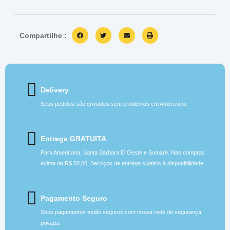
Compartilhe :
Delivery
Seus pedidos são enviados sem problemas em Americana
Entrega GRATUITA
Para Americana, Santa Bárbara D´Oeste e Sumaré. Nas compras
acima de R$ 50,00. Serviços de entrega sujeitos à disponibilidade
Pagamento Seguro
Seus pagamentos estão seguros com nossa rede de segurança
privada.