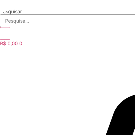
Ir
para
Pesquisar
o
conteúdo
R$
0,00
0