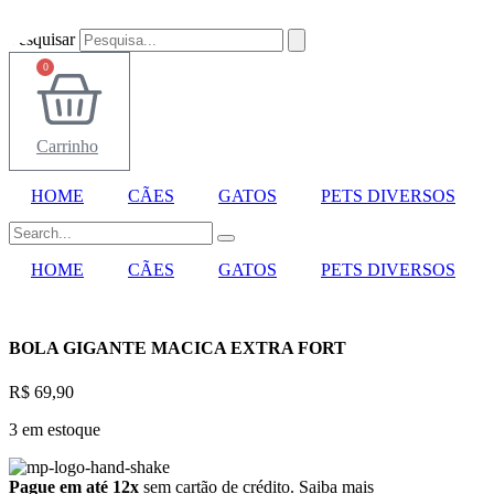
Ir
para
Pesquisar
o
0
conteúdo
Carrinho
HOME
CÃES
GATOS
PETS DIVERSOS
HOME
CÃES
GATOS
PETS DIVERSOS
BOLA GIGANTE MACICA EXTRA FORT
R$
69,90
3 em estoque
Pague em até 12x
sem cartão de crédito.
Saiba mais