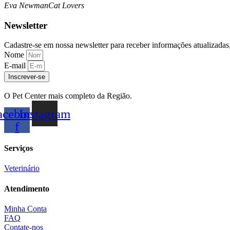
Eva Newman
Cat Lovers
Newsletter
Cadastre-se em nossa newsletter para receber informações atualizadas,
Nome
E-mail
Inscrever-se
O Pet Center mais completo da Região.
acebook-
Instagram
f
Serviços
Veterinário
Atendimento
Minha Conta
FAQ
Contate-nos