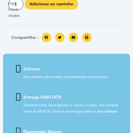
Adicionar ao carrinho
Compartilhe :
Delivery
Seus pedidos são enviados sem problemas em Americana
Entrega GRATUITA
Para Americana, Santa Bárbara D´Oeste e Sumaré. Nas compras
acima de R$ 50,00. Serviços de entrega sujeitos à disponibilidade
Pagamento Seguro