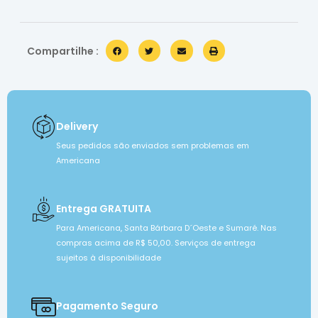
Compartilhe :
Delivery
Seus pedidos são enviados sem problemas em
Americana
Entrega GRATUITA
Para Americana, Santa Bárbara D´Oeste e Sumaré. Nas
compras acima de R$ 50,00. Serviços de entrega
sujeitos à disponibilidade
Pagamento Seguro