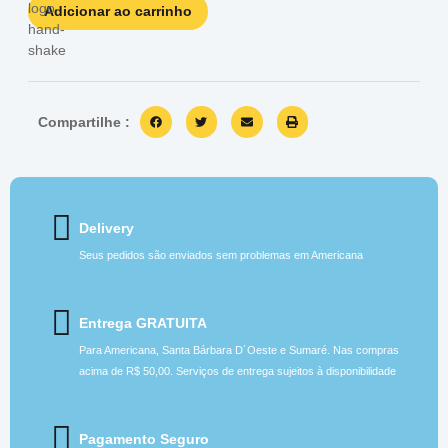
Adicionar ao carrinho
Compartilhe :
Delivery
Seus pedidos são enviados sem problemas em Americana
Entrega GRATUITA
Para Americana, Santa Bárbara D´Oeste e Sumaré. Nas compras
acima de R$ 50,00. Serviços de entrega sujeitos à disponibilidade
Pagamento Seguro