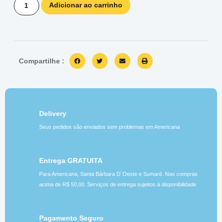
Adicionar ao carrinho
Compartilhe :
Delivery
Seus pedidos são enviados sem problemas em Americana
Entrega GRATUITA
Para Americana, Santa Bárbara D´Oeste e Sumaré. Nas compras
acima de R$ 50,00. Serviços de entrega sujeitos à disponibilidade
Pagamento Seguro