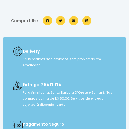
Compartilhe :
Delivery
Seus pedidos são enviados sem problemas em
Americana
Entrega GRATUITA
Para Americana, Santa Bárbara D´Oeste e Sumaré. Nas
compras acima de R$ 50,00. Serviços de entrega
sujeitos à disponibilidade
Pagamento Seguro