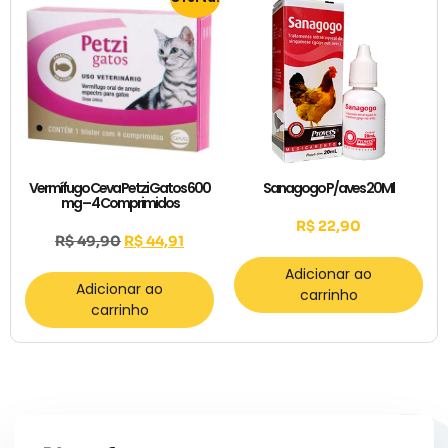
Vermífugo Ceva Petzi Gatos 600
Sanagogo P/aves 20Ml
mg – 4 Comprimidos
R$
22,90
R$
49,90
R$
44,91
Adicionar ao
Adicionar ao
carrinho
carrinho