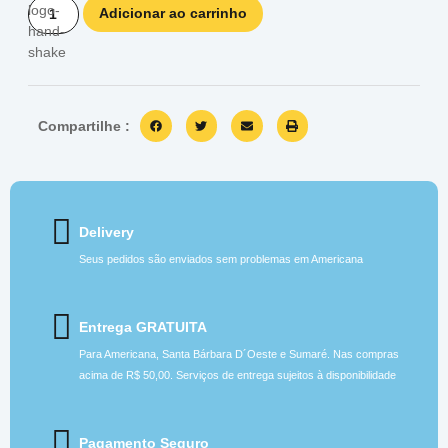
Adicionar ao carrinho
Compartilhe :
Delivery
Seus pedidos são enviados sem problemas em Americana
Entrega GRATUITA
Para Americana, Santa Bárbara D´Oeste e Sumaré. Nas compras
acima de R$ 50,00. Serviços de entrega sujeitos à disponibilidade
Pagamento Seguro