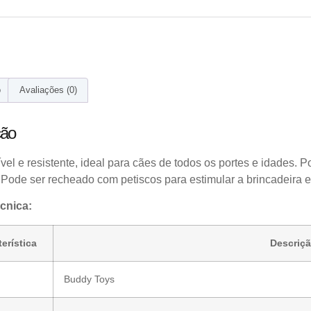
o
Avaliações (0)
ção
ível e resistente, ideal para cães de todos os portes e idades. P
 Pode ser recheado com petiscos para estimular a brincadeira 
cnica:
erística
Descriç
Buddy Toys