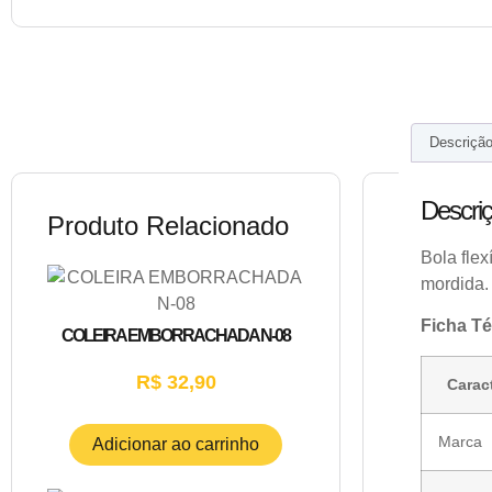
Descriçã
Descri
Produto Relacionado
Bola flex
mordida.
Ficha Té
COLEIRA EMBORRACHADA N-08
R$
32,90
Caract
Marca
Adicionar ao carrinho