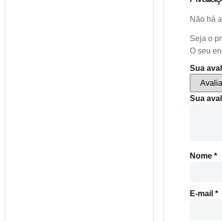
Não há a
Seja o p
O seu en
Sua ava
Sua ava
Nome
*
E-mail
*