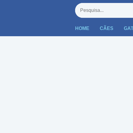
HOME
CÃES
GA