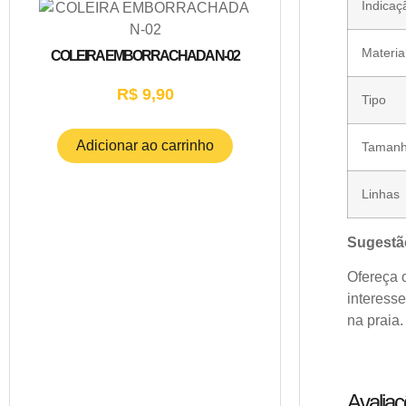
Indicaç
Materia
COLEIRA EMBORRACHADA N-02
R$
9,90
Tipo
Adicionar ao carrinho
Taman
Linhas
Sugestã
Ofereça 
interesse
na praia.
Avalia