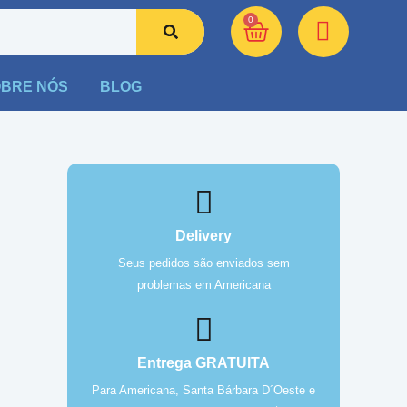
0
BRE NÓS
BLOG
Delivery
Seus pedidos são enviados sem
problemas em Americana
Entrega GRATUITA
Para Americana, Santa Bárbara D´Oeste e