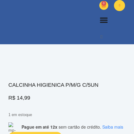
0
PETS DIVERSOS
OUTROS PRODUTOS
SOBRE NÓS
CALCINHA HIGIENICA P/M/G C/5UN
R$
14,99
1 em estoque
Pague em até 12x
sem cartão de crédito.
Saiba mais