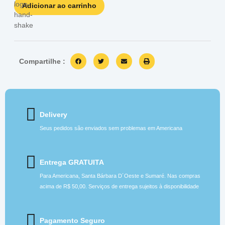
Adicionar ao carrinho
Compartilhe :
Delivery
Seus pedidos são enviados sem problemas em Americana
Entrega GRATUITA
Para Americana, Santa Bárbara D´Oeste e Sumaré. Nas compras
acima de R$ 50,00. Serviços de entrega sujeitos à disponibilidade
Pagamento Seguro