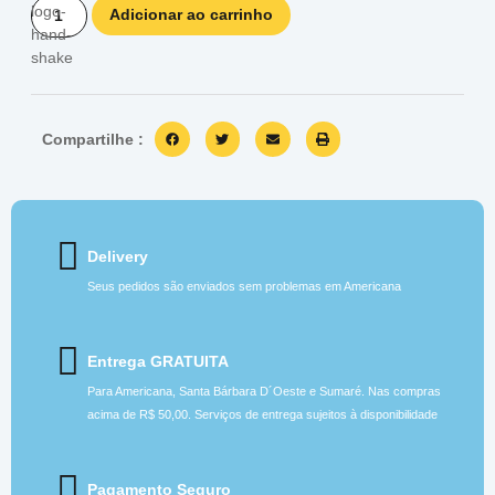
Adicionar ao carrinho
Compartilhe :
Delivery
Seus pedidos são enviados sem problemas em Americana
Entrega GRATUITA
Para Americana, Santa Bárbara D´Oeste e Sumaré. Nas compras
acima de R$ 50,00. Serviços de entrega sujeitos à disponibilidade
Pagamento Seguro