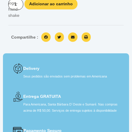
Adicionar ao carrinho
Compartilhe :
Delivery
Seus pedidos são enviados sem problemas em Americana
Entrega GRATUITA
Para Americana, Santa Bárbara D´Oeste e Sumaré. Nas compras
acima de R$ 50,00. Serviços de entrega sujeitos à disponibilidade
Pagamento Seguro