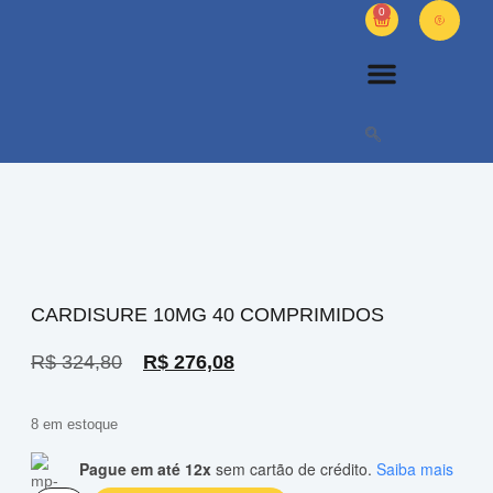
0
PETS DIVERSOS
OUTROS PRODUTOS
SOBRE NÓS
CARDISURE 10MG 40 COMPRIMIDOS
R$
324,80
R$
276,08
8 em estoque
Pague em até 12x
sem cartão de crédito.
Saiba mais