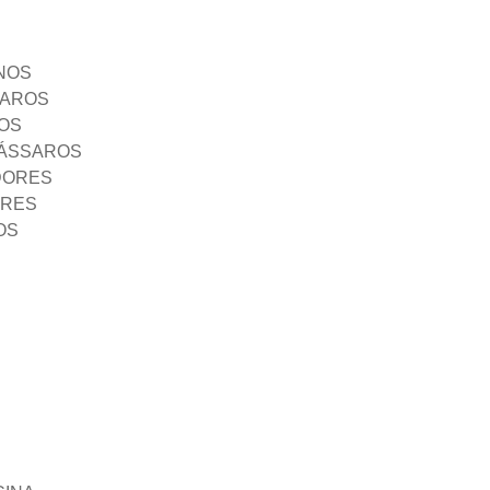
NOS
SAROS
OS
PÁSSAROS
DORES
ORES
OS