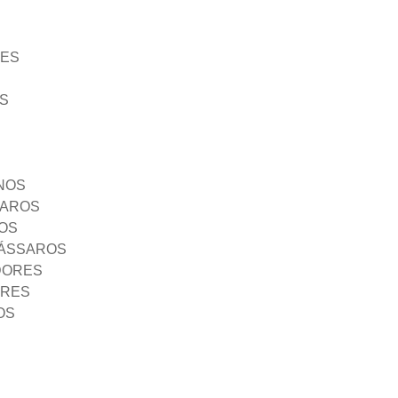
ÃES
S
NOS
SAROS
OS
PÁSSAROS
DORES
ORES
OS