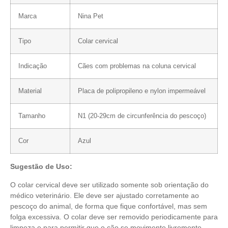
Marca
Nina Pet
Tipo
Colar cervical
Indicação
Cães com problemas na coluna cervical
Material
Placa de polipropileno e nylon impermeável
Tamanho
N1 (20-29cm de circunferência do pescoço)
Cor
Azul
Sugestão de Uso:
O colar cervical deve ser utilizado somente sob orientação do
médico veterinário. Ele deve ser ajustado corretamente ao
pescoço do animal, de forma que fique confortável, mas sem
folga excessiva. O colar deve ser removido periodicamente para
limpeza e para permitir que o cão se movimente livremente.