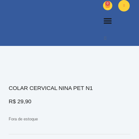
0
PETS DIVERSOS
OUTROS PRODUTOS
SOBRE NÓS
COLAR CERVICAL NINA PET N1
R$
29,90
Fora de estoque