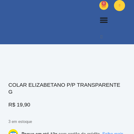
0
PETS DIVERSOS
OUTROS PRODUTOS
SOBRE NÓS
COLAR ELIZABETANO P/P TRANSPARENTE
G
R$
19,90
3 em estoque
Pague em até 12x
sem cartão de crédito.
Saiba mais