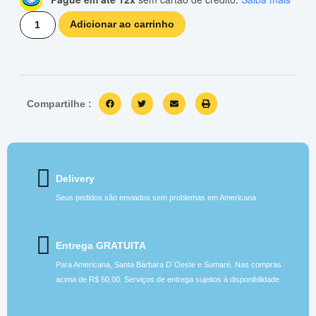
Adicionar ao carrinho
Compartilhe :
Delivery
Seus pedidos são enviados sem problemas em Americana
Entrega GRATUITA
Para Americana, Santa Bárbara D´Oeste e Sumaré. Nas compras
acima de R$ 50,00. Serviços de entrega sujeitos à disponibilidade