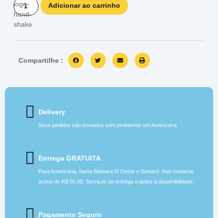
Adicionar ao carrinho
Compartilhe :
Delivery
Seus pedidos são enviados sem problemas em Americana
Entrega GRATUITA
Para Americana, Santa Bárbara D´Oeste e Sumaré. Nas compras
acima de R$ 50,00. Serviços de entrega sujeitos à disponibilidade
Pagamento Seguro