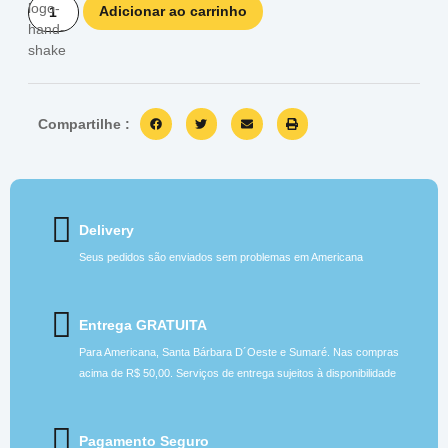
Adicionar ao carrinho
Compartilhe :
Delivery
Seus pedidos são enviados sem problemas em Americana
Entrega GRATUITA
Para Americana, Santa Bárbara D´Oeste e Sumaré. Nas compras
acima de R$ 50,00. Serviços de entrega sujeitos à disponibilidade
Pagamento Seguro