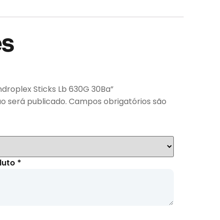
es
ondroplex Sticks Lb 630G 30Ba”
o será publicado.
Campos obrigatórios são
duto
*