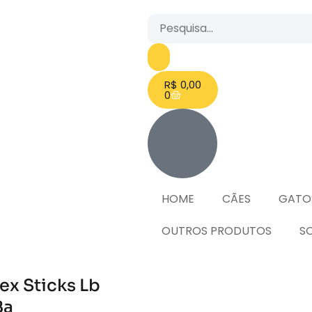
R$
0,00
0
HOME
CÃES
GATO
OUTROS PRODUTOS
S
x Sticks Lb
Ba