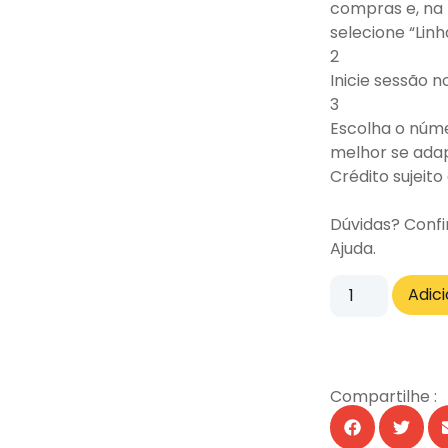
compras e, na 
selecione “Linh
2
Inicie sessão 
3
Escolha o núm
melhor se adap
Crédito sujeito
Dúvidas? Confi
Ajuda
.
Adic
Compartilhe :