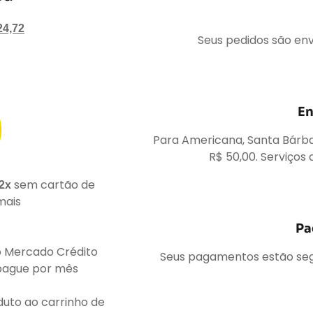
4,72
Seus pedidos são e
En
Para Americana, Santa Bárb
R$ 50,00. Serviços 
sem cartão de
2x
mais
Pa
 Mercado Crédito
Seus pagamentos estão seg
pague por mês
duto ao carrinho de