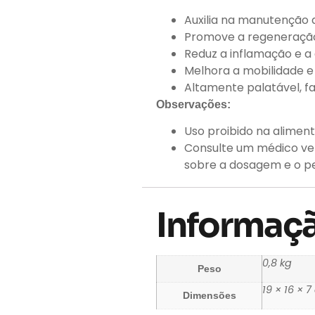
Auxilia na manutenção d
Promove a regeneração
Reduz a inflamação e a d
Melhora a mobilidade e 
Altamente palatável, fa
Observações:
Uso proibido na alimen
Consulte um médico vet
sobre a dosagem e o pe
Informaçã
0,8 kg
Peso
19 × 16 × 
Dimensões