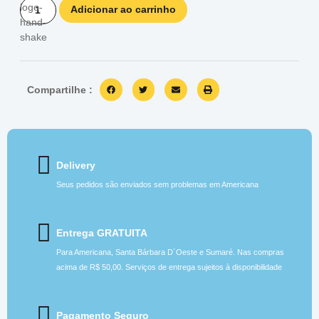
Adicionar ao carrinho
Compartilhe :
Delivery
Seus pedidos são enviados sem problemas em Americana
Entrega GRATUITA
Para Americana, Santa Bárbara D´Oeste e Sumaré. Nas compras
acima de R$ 50,00. Serviços de entrega sujeitos à disponibilidade
Pagamento Seguro