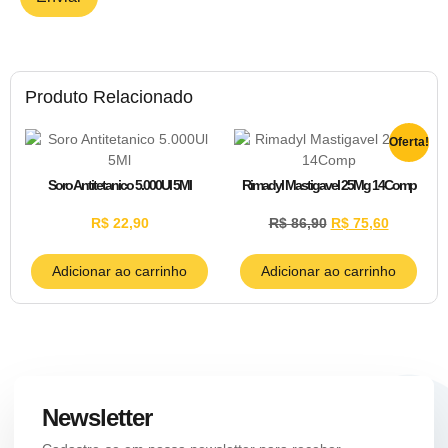
Produto Relacionado
Oferta!
Soro Antitetanico 5.000Ul 5Ml
Rimadyl Mastigavel 25Mg 14Comp
R$
22,90
R$
86,90
R$
75,60
Adicionar ao carrinho
Adicionar ao carrinho
Newsletter