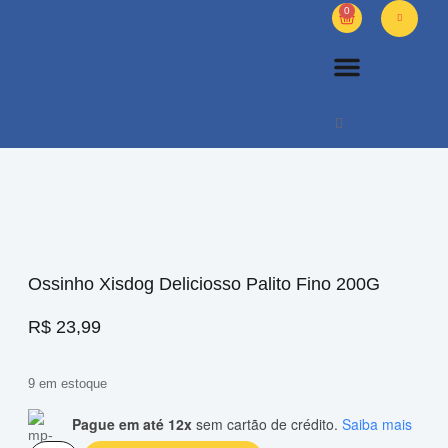
0
PETS DIVERSOS
OUTROS PRODUTOS
SOBRE NÓS
Ossinho Xisdog Deliciosso Palito Fino 200G
R$
23,99
9 em estoque
Pague em até 12x
sem cartão de crédito.
Saiba mais