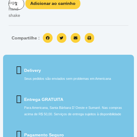
Adicionar ao carrinho
Compartilhe :
Delivery
Seus pedidos são enviados sem problemas em Americana
Entrega GRATUITA
Para Americana, Santa Bárbara D´Oeste e Sumaré. Nas compras
acima de R$ 50,00. Serviços de entrega sujeitos à disponibilidade
Pagamento Seguro