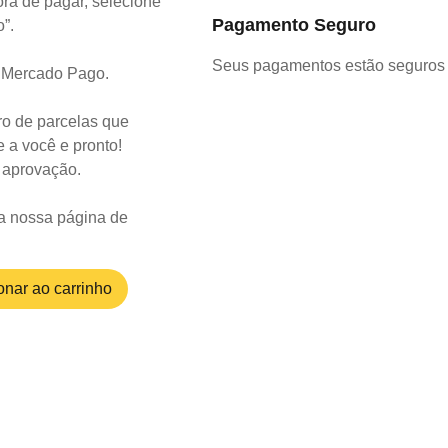
ra de pagar, selecione
Pagamento Seguro
o”.
Seus pagamentos estão seguros 
o Mercado Pago.
o de parcelas que
 a você e pronto!
a aprovação.
a nossa página de
onar ao carrinho