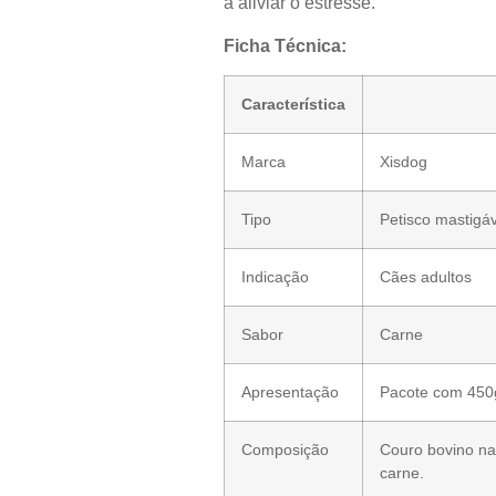
a aliviar o estresse.
Ficha Técnica:
Característica
Marca
Xisdog
Tipo
Petisco mastigáv
Indicação
Cães adultos
Sabor
Carne
Apresentação
Pacote com 450
Composição
Couro bovino nat
carne.