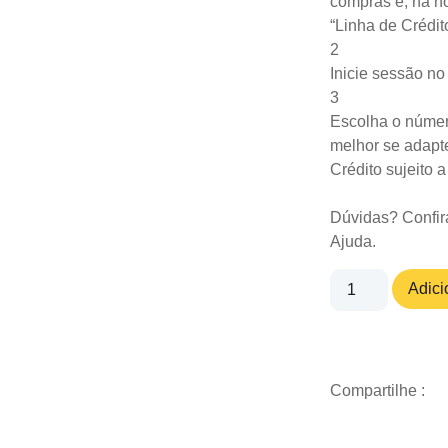
compras e, na ho
“Linha de Crédit
2
Inicie sessão n
3
Escolha o númer
melhor se adapte
Crédito sujeito 
Dúvidas? Confir
Ajuda
.
Adici
Compartilhe :