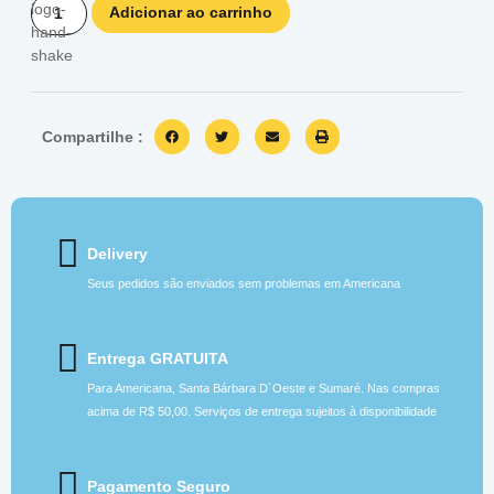
Adicionar ao carrinho
Compartilhe :
Delivery
Seus pedidos são enviados sem problemas em Americana
Entrega GRATUITA
Para Americana, Santa Bárbara D´Oeste e Sumaré. Nas compras
acima de R$ 50,00. Serviços de entrega sujeitos à disponibilidade
Pagamento Seguro