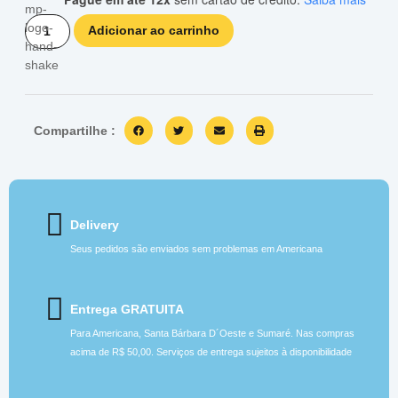
Adicionar ao carrinho
Compartilhe :
Delivery
Seus pedidos são enviados sem problemas em Americana
Entrega GRATUITA
Para Americana, Santa Bárbara D´Oeste e Sumaré. Nas compras
acima de R$ 50,00. Serviços de entrega sujeitos à disponibilidade