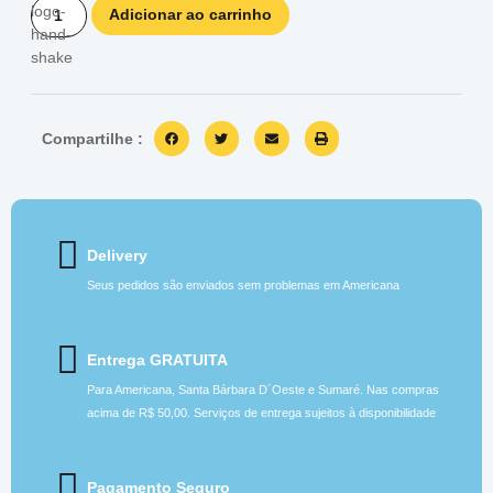
Adicionar ao carrinho
Compartilhe :
Delivery
Seus pedidos são enviados sem problemas em Americana
Entrega GRATUITA
Para Americana, Santa Bárbara D´Oeste e Sumaré. Nas compras
acima de R$ 50,00. Serviços de entrega sujeitos à disponibilidade
Pagamento Seguro