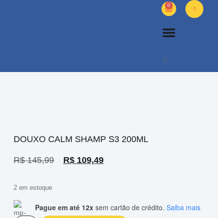
0
PETS DIVERSOS
OUTROS PRODUTOS
SOBRE NÓS
DOUXO CALM SHAMP S3 200ML
R$
145,99
R$
109,49
2 em estoque
Pague em até 12x
sem cartão de crédito.
Saiba mais