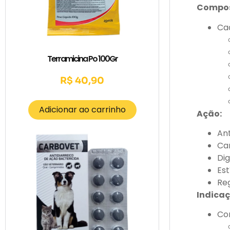
Compos
Ca
Terramicina Po 100Gr
R$
40,90
Adicionar ao carrinho
Ação:
An
Ca
Dig
Est
Reg
Indicaç
Con