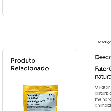
Descriç
Descr
Produto
Relacionado
Fator 
natura
O Fator
distúrbi
melhora
animalzi