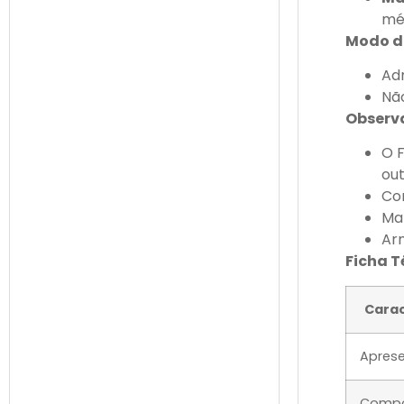
méd
Modo de
Adm
Não
Observ
O 
out
Con
Man
Arm
Ficha T
Carac
Apres
Compo