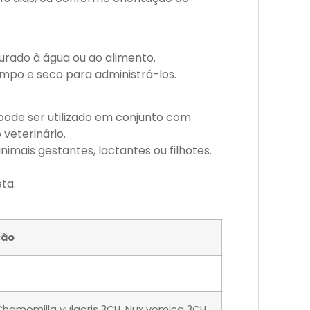
turado à água ou ao alimento.
impo e seco para administrá-los.
ode ser utilizado em conjunto com
veterinário.
imais gestantes, lactantes ou filhotes.
ta.
ção
Chamomilla vulgaris 3CH, Nux vomica 3CH,