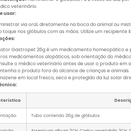
ico veterinário.
 usar:
inistrar via oral, diretamente na boca do animal ou mis
 toque nos glóbulos com as mãos. Utilize um recipiente l
ações:
Fator Gastropet 26g é um medicamento homeopático e p
ros medicamentos alopáticos, sob orientação do médico 
sulte o médico veterinário antes de usar o produto em an
tenha o produto fora do alcance de crianças e animais.
azene em local fresco, seco e protegido da luz solar dire
écnica:
terística
Descri
entação
Tubo contendo 26g de glóbulos
sição
Arsenicum album 3CH, Carbo vegetabilis 3CH, 