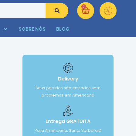
0
SOBRE NÓS
BLOG
Delivery
Seus pedidos são enviados sem
problemas em Americana
Entrega GRATUITA
Para Americana, Santa Bárbara D