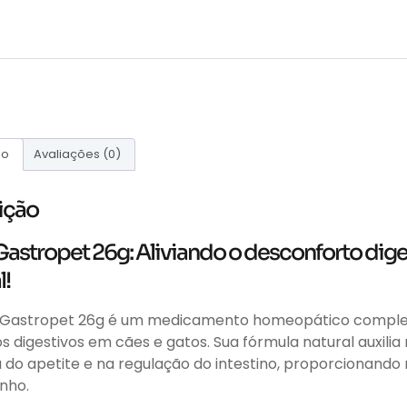
ão
Avaliações (0)
ição
Gastropet 26g: Aliviando o desconforto dig
l!
 Gastropet 26g é um medicamento homeopático completo
os digestivos em cães e gatos. Sua fórmula natural auxilia
 do apetite e na regulação do intestino, proporcionando
nho.