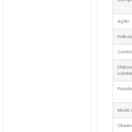
Ação
Indica
Contr
Efeitos
colate
Posolo
Modo 
Obser