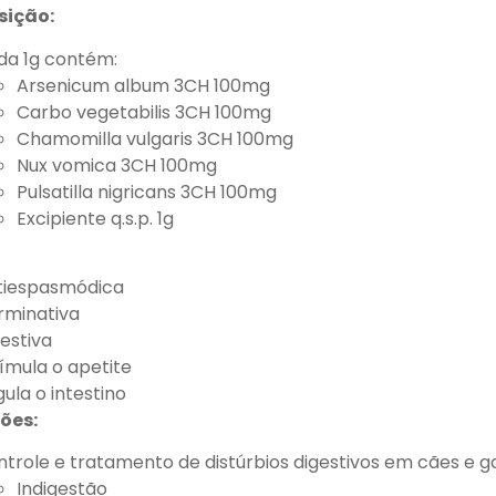
ição:
da 1g contém:
Arsenicum album 3CH 100mg
Carbo vegetabilis 3CH 100mg
Chamomilla vulgaris 3CH 100mg
Nux vomica 3CH 100mg
Pulsatilla nigricans 3CH 100mg
Excipiente q.s.p. 1g
tiespasmódica
rminativa
estiva
ímula o apetite
ula o intestino
ões:
trole e tratamento de distúrbios digestivos em cães e g
Indigestão