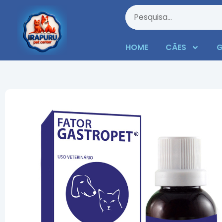
HOME
CÃES
G