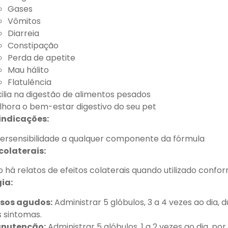
Gases
Vômitos
Diarreia
Constipação
Perda de apetite
Mau hálito
Flatulência
ilia na digestão de alimentos pesados
hora o bem-estar digestivo do seu pet
indicações:
persensibilidade a qualquer componente da fórmula
 colaterais:
 há relatos de efeitos colaterais quando utilizado confo
ia:
sos agudos:
Administrar 5 glóbulos, 3 a 4 vezes ao dia, 
 sintomas.
nutenção:
Administrar 5 glóbulos, 1 a 2 vezes ao dia, po