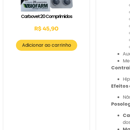
Carbovet 20 Comprimidos
R$
45,90
Adicionar ao carrinho
Aux
Mel
Contra
Hi
Efeitos
Não
Posolog
Ca
dos
Ma