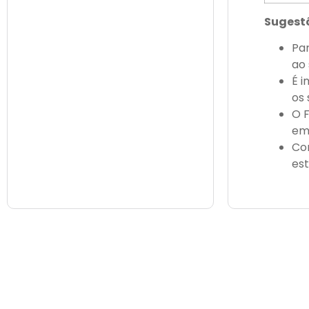
Sugestõ
Par
ao 
É i
os
O F
em
Co
est