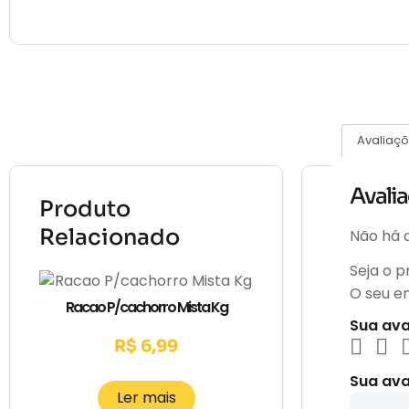
Avaliaçõ
Avali
Produto
Relacionado
Não há a
Seja o 
O seu e
Racao P/cachorro Mista Kg
Sua av
R$
6,99
Sua ava
Ler mais