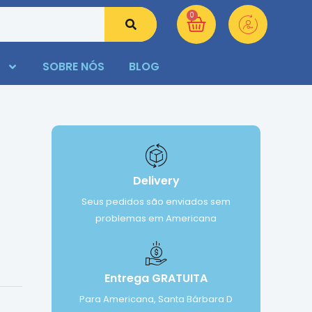
0
SOBRE NÓS
BLOG
Delivery
Seus pedidos são enviados sem
problemas em Americana
Entrega GRATUITA
Para Americana, Santa Bárbara D