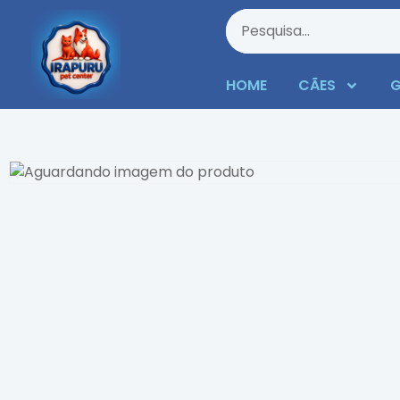
HOME
CÃES
G