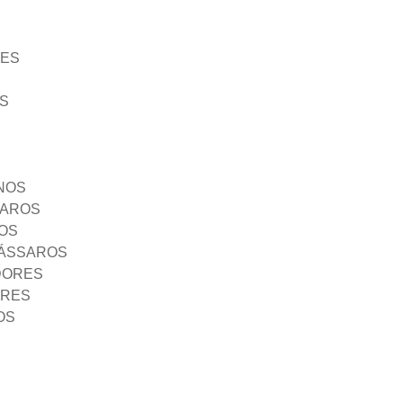
ÃES
S
NOS
SAROS
OS
PÁSSAROS
DORES
ORES
OS