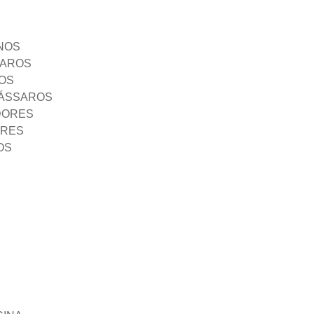
NOS
SAROS
OS
PÁSSAROS
DORES
ORES
OS