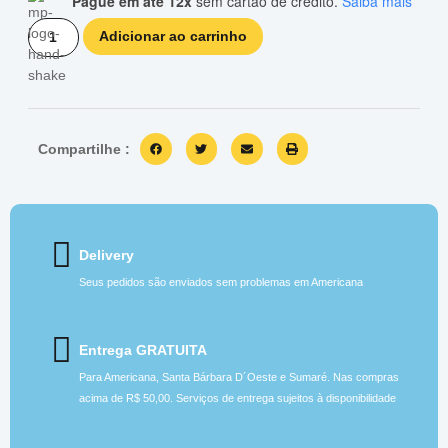
Pague em até 12x
sem cartão de crédito.
Saiba mais
Adicionar ao carrinho
Compartilhe :
Delivery
Seus pedidos são enviados sem problemas em Americana
Entrega GRATUITA
Para Americana, Santa Bárbara D´Oeste e Sumaré. Nas compras
acima de R$ 50,00. Serviços de entrega sujeitos à disponibilidade