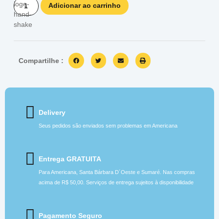
Adicionar ao carrinho
Compartilhe :
Delivery
Seus pedidos são enviados sem problemas em Americana
Entrega GRATUITA
Para Americana, Santa Bárbara D´Oeste e Sumaré. Nas compras
acima de R$ 50,00. Serviços de entrega sujeitos à disponibilidade
Pagamento Seguro