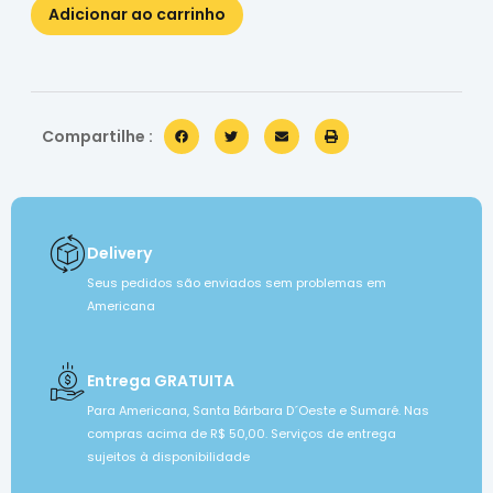
Adicionar ao carrinho
Compartilhe :
Delivery
Seus pedidos são enviados sem problemas em
Americana
Entrega GRATUITA
Para Americana, Santa Bárbara D´Oeste e Sumaré. Nas
compras acima de R$ 50,00. Serviços de entrega
sujeitos à disponibilidade