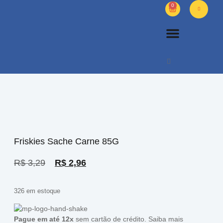
0
PETS DIVERSOS
OUTROS PRODUTOS
SOBRE NÓS
Friskies Sache Carne 85G
R$
3,29
R$
2,96
326 em estoque
Pague em até 12x
sem cartão de crédito.
Saiba mais