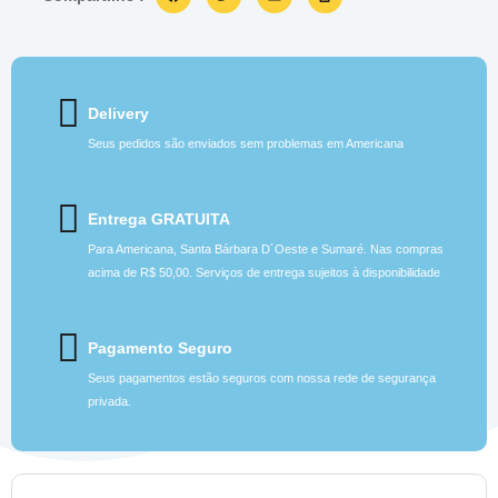
Delivery
Seus pedidos são enviados sem problemas em Americana
Entrega GRATUITA
Para Americana, Santa Bárbara D´Oeste e Sumaré. Nas compras
acima de R$ 50,00. Serviços de entrega sujeitos à disponibilidade
Pagamento Seguro
Seus pagamentos estão seguros com nossa rede de segurança
privada.