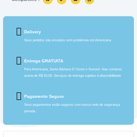
Delivery
Seus pedidos são enviados sem problemas em Americana
Entrega GRATUITA
Para Americana, Santa Bárbara D´Oeste e Sumaré. Nas compras
acima de R$ 50,00. Serviços de entrega sujeitos à disponibilidade
Pagamento Seguro
Seus pagamentos estão seguros com nossa rede de segurança
privada.