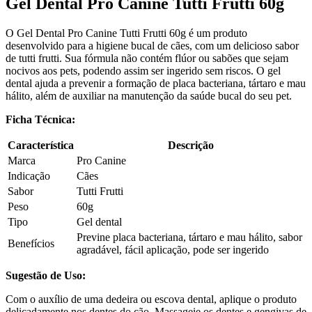
Gel Dental Pro Canine Tutti Frutti 60g
O Gel Dental Pro Canine Tutti Frutti 60g é um produto
desenvolvido para a higiene bucal de cães, com um delicioso sabor
de tutti frutti. Sua fórmula não contém flúor ou sabões que sejam
nocivos aos pets, podendo assim ser ingerido sem riscos. O gel
dental ajuda a prevenir a formação de placa bacteriana, tártaro e mau
hálito, além de auxiliar na manutenção da saúde bucal do seu pet.
Ficha Técnica:
Característica
Descrição
Marca
Pro Canine
Indicação
Cães
Sabor
Tutti Frutti
Peso
60g
Tipo
Gel dental
Previne placa bacteriana, tártaro e mau hálito, sabor
Benefícios
agradável, fácil aplicação, pode ser ingerido
Sugestão de Uso:
Com o auxílio de uma dedeira ou escova dental, aplique o produto
delicadamente nos
dentes do cão. Massageie os dentes e gengivas de