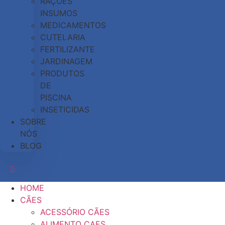
RAÇÕES
INSUMOS
MEDICAMENTOS
CUTELARIA
FERTILIZANTE
JARDINAGEM
PRODUTOS
DE
PISCINA
INSETICIDAS
SOBRE
NÓS
BLOG
HOME
CÃES
ACESSÓRIO CÃES
ALIMENTO CAES