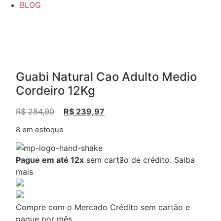
BLOG
Guabi Natural Cao Adulto Medio
Cordeiro 12Kg
O
O
R$
284,90
R$
239,97
preço
preço
8 em estoque
original
atual
era:
é:
R$ 284,90.
R$ 239,97.
Pague em até 12x
sem cartão de crédito.
Saiba
mais
Compre com o Mercado Crédito sem cartão e
pague por mês