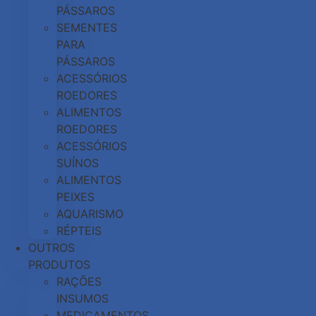
PÁSSAROS
SEMENTES
PARA
PÁSSAROS
ACESSÓRIOS
ROEDORES
ALIMENTOS
ROEDORES
ACESSÓRIOS
SUÍNOS
ALIMENTOS
PEIXES
AQUARISMO
RÉPTEIS
OUTROS
PRODUTOS
RAÇÕES
INSUMOS
MEDICAMENTOS