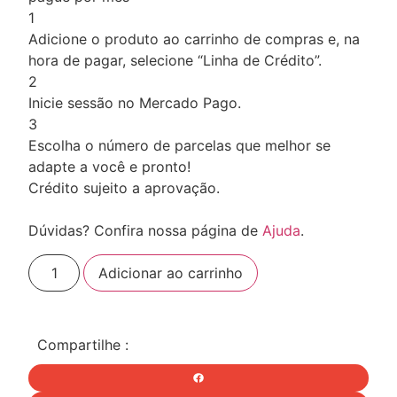
1
Adicione o produto ao carrinho de compras e, na
hora de pagar, selecione “Linha de Crédito”.
2
Inicie sessão no Mercado Pago.
3
Escolha o número de parcelas que melhor se
adapte a você e pronto!
Crédito sujeito a aprovação.
Dúvidas? Confira nossa página de
Ajuda
.
Guabi
Adicionar ao carrinho
Natural
Cao
Adulto
Medio
Cordeiro
Compartilhe :
12Kg
quantidade