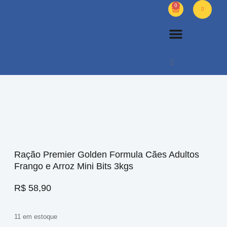
0
PETS DIVERSOS
OUTROS PRODUTOS
SOBRE NÓS
Ração Premier Golden Formula Cães Adultos
Frango e Arroz Mini Bits 3kgs
R$
58,90
11 em estoque